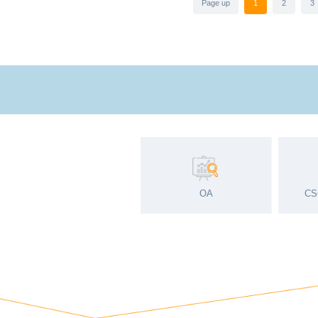
中国经济经过了数十年的高速发展，由粗放
世界对话的同时，中国民族品牌也在世界之林强
Carry forward the spirit of en
2020.07.21
high-quality development
7月21日，习近平总书记在北京主持召开
辉煌的未来，就要在爱国、创新、诚信、社
Wujiang CSG Engineering hold
2020.07.20
project
7月9日上午，风清气爽，彩旗招展，南玻
江开发区党工委副书记、管委会副主任范建