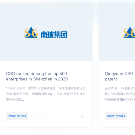
News
Video center
CSG ranked among the top 500
Q
enterprises in Shenzhen in 2020
p