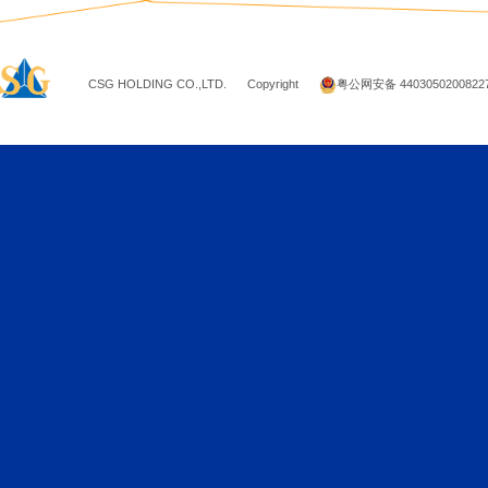
Page up
OA